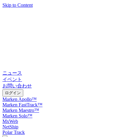
Skip to Content
ニュース
イベント
お問い合わせ
ログイン
Marken Apollo™
Marken FastTrack™
Marken Maestro™
Marken Solo™
MxWeb
NetShip
Polar Track